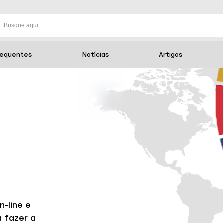
requentes
Notícias
Artigos
n-line e
a fazer a