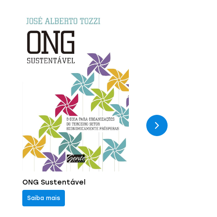
ONG Sustentável
SO
Saiba mais
S