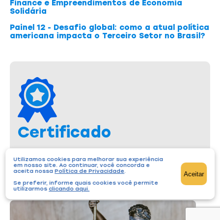
Finance e Empreendimentos de Economia
Solidária
Painel 12 - Desafio global: como a atual política
americana impacta o Terceiro Setor no Brasil?
Certificado
Após a conclusão de 100% das atividades das aulas
e nota mínima de 75% nas avaliações do curso é
Utilizamos cookies para melhorar sua experiência
possível emitir o Certificado de Conclusão.
em nosso site. Ao continuar, você concorda e
aceita nossa
Política de Privacidade
.
Aceitar
Se preferir, informe quais cookies você permite
utilizarmos
clicando aqui
.