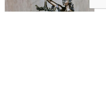
Gestão Jurídica
III Direito do Terceiro Setor Law
Summit
CURSO GRATUITO
Matricule-se já
Compartilhe