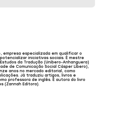
 empresa especializada em qualificar o
otencializar iniciativas sociais. É mestre
m Estudos da Tradução (Unibero-Anhanguera)
dade de Comunicação Social Cásper Líbero),
inze anos no mercado editorial, como
licações. Já traduziu artigos, livros e
mo professora de inglês. É autora do livro
es (Zannah Editora).