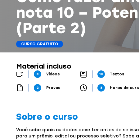
nota 10 – Poten
(Parte 2)
CURSO GRATUITO
Material incluso
3
Vídeos
10
Textos
2
Provas
3
Horas de cur
Sobre o curso
Você sabe quais cuidados deve ter antes de se insc
para um prêmio, edital ou processo seletivo? Sabe a