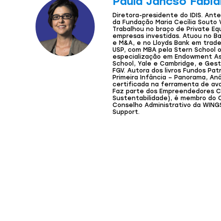
Paula Jancso Fabia
Diretora-presidente do IDIS. Anter
da Fundação Maria Cecília Souto Vi
Trabalhou no braço de Private E
empresas investidas. Atuou no 
e M&A, e no Lloyds Bank em trade
USP, com MBA pela Stern School o
especialização em Endowment A
School, Yale e Cambridge, e Ges
FGV. Autora dos livros Fundos Pat
Primeira Infância – Panorama, Anál
certificada na ferramenta de ava
Faz parte dos Empreendedores Cív
Sustentabilidade), é membro do C
Conselho Administrativo da WINGS
Support.