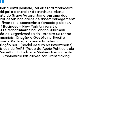
ni
ior a esta posição, foi diretora financeira
digal e controller do Instituto Akatu.
quity do Grupo Votorantim e em uma das
BankBoston nas áreas de asset management
 finance. É economista formada pela FEA-
f Business – New York University,
sset Management na London Business
tão de Organizações do Terceiro Setor na
rimoniais, Criação e Gestão no Brasil e
ise e Prática, é a única brasileira
liação SROI (Social Return on Investment).
icos da RAPS (Rede de Apoio Político pela
onselho do Instituto Vladimir Herzog e do
 - Worldwide Initiatives for Grantmaking