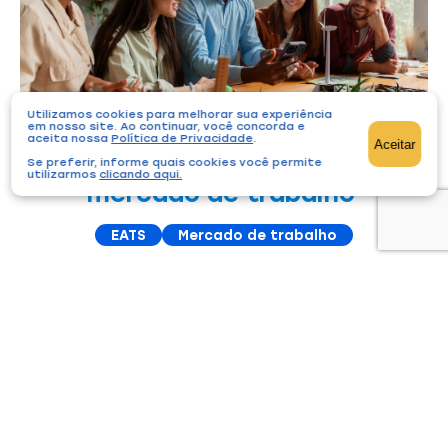
Utilizamos cookies para melhorar sua experiência
em nosso site. Ao continuar, você concorda e
aceita nossa
Política de Privacidade
.
Aceitar
Construindo o futuro no
Se preferir, informe quais cookies você permite
utilizarmos
clicando aqui
.
mercado de trabalho
EATS
Mercado de trabalho
21/03/2024
Em parceria com a Legião da Boa Vontade (LBV), por
meio do Programa de Socioaprendizagem […]