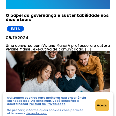
O papel da governança e sustentabilidade nos
dias atuais
EATS
08/11/2024
Uma conversa com Viviane Mansi A professora e autora
Viviane Mansi , executiva de comunicação, […]
Utilizamos cookies para melhorar sua experiência
em nosso site. Ao continuar, você concorda e
aceita nossa
Política de Privacidade
.
Aceitar
Se preferir, informe quais cookies você permite
Tenha uma visão holística na gestão da sua
utilizarmos
clicando aqui
.
OSC