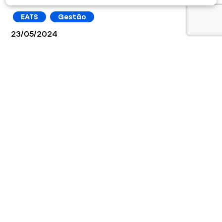
EATS
Gestão
23/05/2024
Em um mundo com tantas ferramentas e possibilidades
de se comunicar, como as organizações devem […]
Última chance: inscrições para o Prêmio MOL
de Jornalismo para a Solidariedade
EATS
16/01/2025