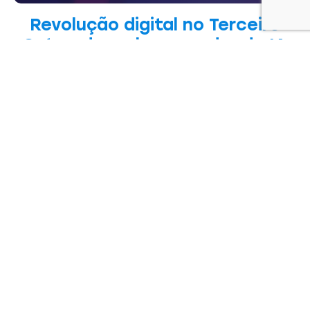
Revolução digital no Terceiro
Setor: descubra o poder da IA
na inovação social!
EATS
08/04/2025
Prontos para dar um upgrade nas suas habilidades e
entrar de cabeça no futuro do […]