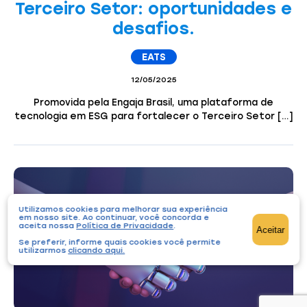
Terceiro Setor: oportunidades e
desafios.
EATS
12/05/2025
Promovida pela Engaja Brasil, uma plataforma de
tecnologia em ESG para fortalecer o Terceiro Setor […]
Utilizamos cookies para melhorar sua experiência
em nosso site. Ao continuar, você concorda e
aceita nossa
Política de Privacidade
.
Aceitar
Se preferir, informe quais cookies você permite
utilizarmos
clicando aqui
.