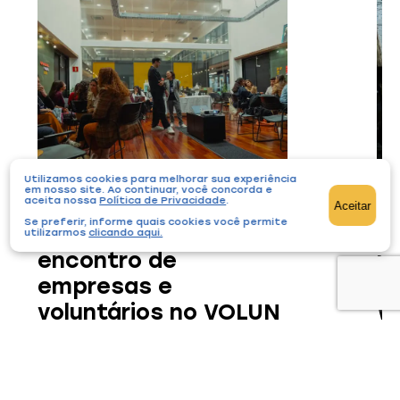
Utilizamos cookies para melhorar sua experiência
em nosso site. Ao continuar, você concorda e
aceita nossa
Política de Privacidade
.
05/08/2026
05/
Aceitar
Se preferir, informe quais cookies você permite
Curitiba recebe
M
utilizarmos
clicando aqui
.
encontro de
r
empresas e
d
voluntários no VOLUN
W
2026