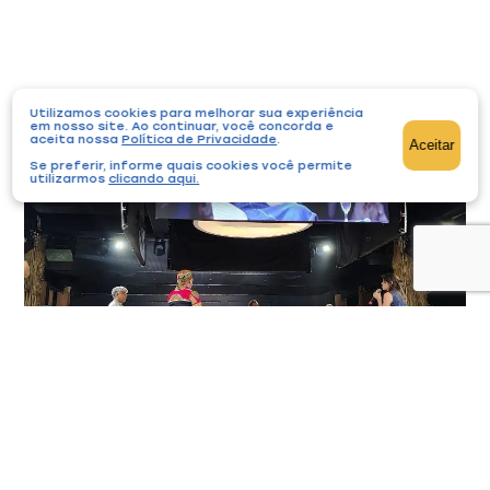
Você também pode gostar
Utilizamos cookies para melhorar sua experiência
em nosso site. Ao continuar, você concorda e
aceita nossa
Política de Privacidade
.
Aceitar
Se preferir, informe quais cookies você permite
utilizarmos
clicando aqui
.
13º GIFE discute importância de escutar os
territórios
Cursos e Eventos
08/05/2025