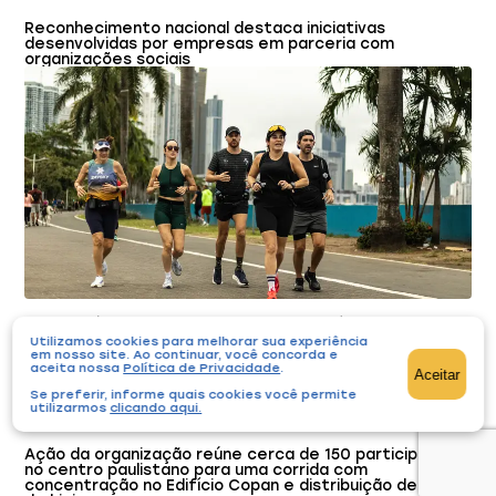
Reconhecimento nacional destaca iniciativas
desenvolvidas por empresas em parceria com
organizações sociais
SP Invisível promove corrida solidária hoje no
centro de SP
Utilizamos cookies para melhorar sua experiência
em nosso site. Ao continuar, você concorda e
aceita nossa
Política de Privacidade
.
Aceitar
Cursos e Eventos
Se preferir, informe quais cookies você permite
utilizarmos
clicando aqui
.
20/07/2026
Ação da organização reúne cerca de 150 participantes
no centro paulistano para uma corrida com
concentração no Edifício Copan e distribuição de kits