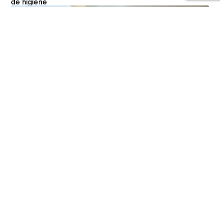
de higiene
ONG abre 500 vagas em cursos gratuitos de
arte no Rio
Cursos e Eventos
19/01/2026
Aulas de teatro, música e dança atendem crianças e
jovens de 7 a 18 anos em duas comunidades