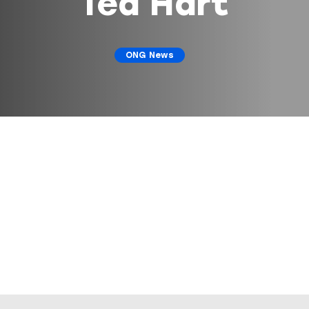
Ted Hart
ONG News