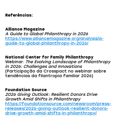
Referências:
Alliance Magazine
A Guide to Global Philanthropy in 2026
https://www.alliancemagazine.org/analysis/a-
guide-to-global-philanthropy-in-2026/
National Center for Family Philanthropy
Webinar:
The Evolving Landscape of Philanthropy
in 2026: Challenges and Innovations
(Participação da Crosspact no webinar sobre
tendências da filantropia familiar 2026)
Foundation Source
2026 Giving Outlook: Resilient Donors Drive
Growth Amid Shifts in Philanthropy
https://foundationsource.com/newsroom/press-
releases/2026-giving-outlook-resilient-donors-
drive-growth-amid-shifts-in-philanthropy/