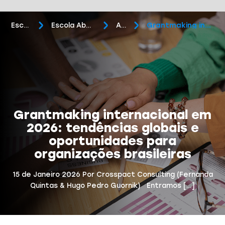
Escola Aberta
Escola Aberta do Terceiro Setor
Artigos
Grantmaking internacional em 2026: tendênci...
Grantmaking internacional em
2026: tendências globais e
oportunidades para
organizações brasileiras
15 de Janeiro 2026 Por Crosspact Consulting (Fernanda
Quintas & Hugo Pedro Guornik) Entramos […]