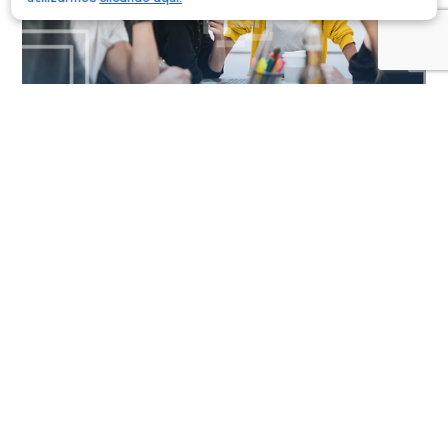
ESG, ODS e o Terceiro Setor no Brasil
EATS
23/01/2024
O Brasil conta com mais de 815 mil organizações da
sociedade civil, segundo o Mapa […]