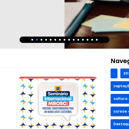
Naveg
.
20
captaçã
cultura
cursos 
Destaq