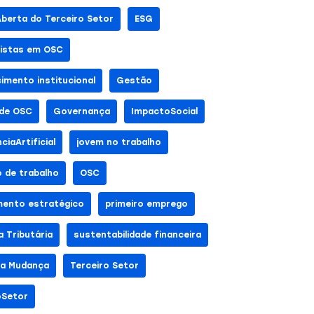
Aberta do Terceiro Setor
ESG
listas em OSC
cimento institucional
Gestão
de OSC
Governança
ImpactoSocial
nciaArtificial
jovem no trabalho
 de trabalho
OSC
mento estratégico
primeiro emprego
 Tributária
sustentabilidade financeira
da Mudança
Terceiro Setor
oSetor