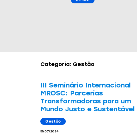
Direito
Gestão
Gestão
Gestão
Categoria: Gestão
III Seminário Internacional
MROSC: Parcerias
Transformadoras para um
Mundo Justo e Sustentável
Gestão
31/07/2024