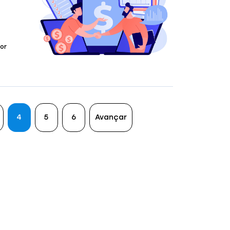
or
4
5
6
Avançar