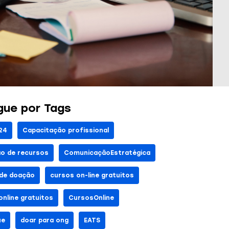
ue por Tags
24
Capacitação profissional
o de recursos
ComunicaçãoEstratégica
 de doação
cursos on-line gratuitos
online gratuitos
CursosOnline
ue
doar para ong
EATS