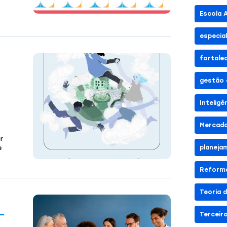
Escola 
especia
fortale
gestão 
Inteligê
Mercado
r
planeja
e
Reforma
Teoria 
–
Terceir