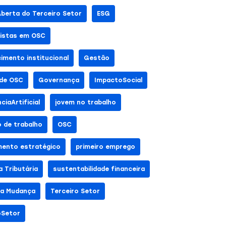
Aberta do Terceiro Setor
ESG
listas em OSC
cimento institucional
Gestão
de OSC
Governança
ImpactoSocial
nciaArtificial
jovem no trabalho
 de trabalho
OSC
mento estratégico
primeiro emprego
 Tributária
sustentabilidade financeira
da Mudança
Terceiro Setor
oSetor