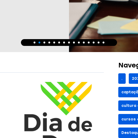
Naveg
.
20
captaçã
cultura
cursos 
Destaq