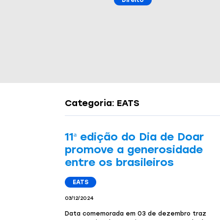
Direito
Gestão
Gestão
Gestão
Categoria: EATS
11ª edição do Dia de Doar
promove a generosidade
entre os brasileiros
EATS
03/12/2024
Data comemorada em 03 de dezembro traz