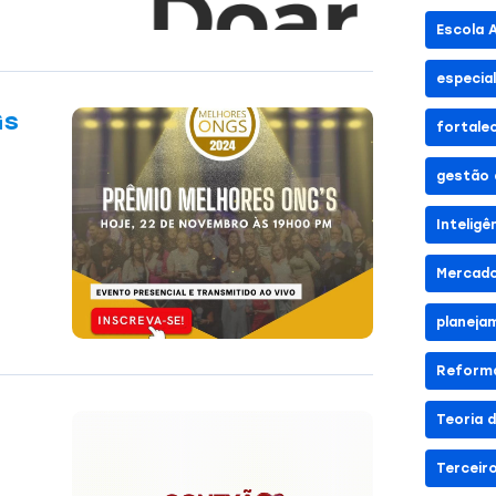
Escola 
especia
Gs
fortale
gestão 
Inteligê
Mercado
planeja
Reforma
Teoria 
Terceir