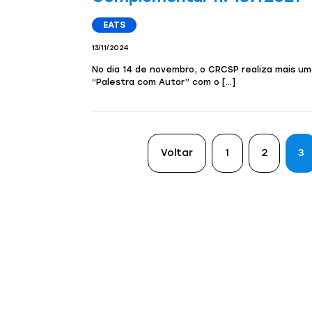
EATS
13/11/2024
No dia 14 de novembro, o CRCSP realiza mais u
“Palestra com Autor” com o […]
Voltar
1
2
3