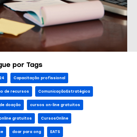
ue por Tags
24
Capacitação profissional
o de recursos
ComunicaçãoEstratégica
 de doação
cursos on-line gratuitos
online gratuitos
CursosOnline
ue
doar para ong
EATS