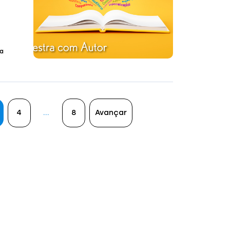
ma
4
…
8
Avançar