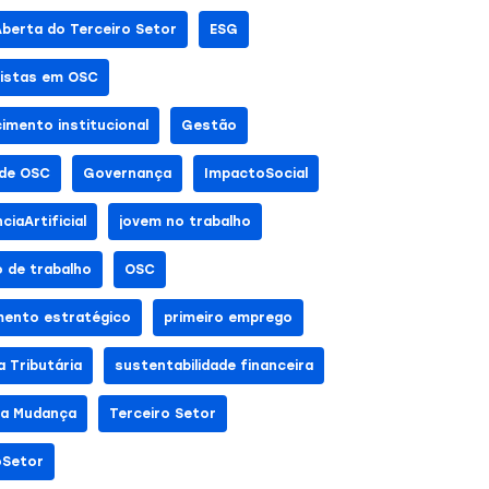
Aberta do Terceiro Setor
ESG
listas em OSC
cimento institucional
Gestão
de OSC
Governança
ImpactoSocial
nciaArtificial
jovem no trabalho
 de trabalho
OSC
mento estratégico
primeiro emprego
 Tributária
sustentabilidade financeira
da Mudança
Terceiro Setor
oSetor