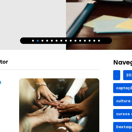
Naveg
tor
.
20
e
captaçã
cultura
cursos 
Destaq