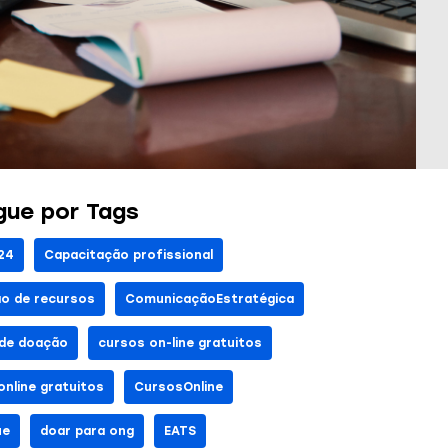
ue por Tags
24
Capacitação profissional
o de recursos
ComunicaçãoEstratégica
 de doação
cursos on-line gratuitos
online gratuitos
CursosOnline
ue
doar para ong
EATS