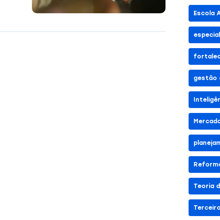
Escola 
especia
fortale
gestão 
Inteligê
Mercado
planeja
Reforma
Teoria 
Terceir