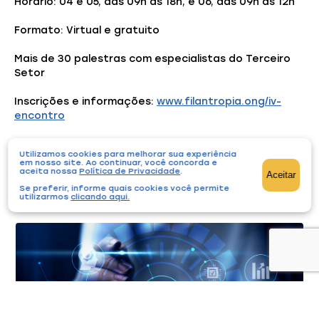
Horário: 04 e 05, das 09h às 18h, e 06, das 09h às 12h
Formato: Virtual e gratuito
Mais de 30 palestras com especialistas do Terceiro
Setor
Inscrições e informações:
www.filantropia.ong/iv-
encontro
Utilizamos cookies para melhorar sua experiência
em nosso site. Ao continuar, você concorda e
aceita nossa
Política de Privacidade
.
Aceitar
Você também pode gostar
Se preferir, informe quais cookies você permite
utilizarmos
clicando aqui
.