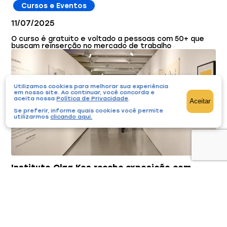
Cursos e Eventos
11/07/2025
O curso é gratuito e voltado a pessoas com 50+ que
buscam reinserção no mercado de trabalho
Utilizamos cookies para melhorar sua experiência
em nosso site. Ao continuar, você concorda e
aceita nossa
Política de Privacidade
.
Aceitar
Se preferir, informe quais cookies você permite
utilizarmos
clicando aqui
.
Instituto Olga Kos recebe exposição com
obras de Cildo Meireles
Cursos e Eventos
25/06/2026
Organização reúne produções de participantes de