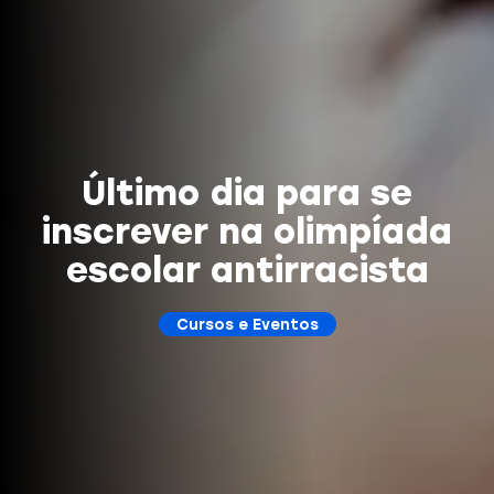
Último dia para se
inscrever na olimpíada
escolar antirracista
Cursos e Eventos