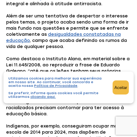
integral e alinhada à atitude antirracista.
Além de ser uma tentativa de despertar o interesse
pelos temas, o projeto acaba sendo uma forma de ir
mais fundo nas questões e permite que se enfrente
coletivamente as
desigualdades constatadas na
educação
, campo que acaba definindo os rumos da
vida de qualquer pessoa.
Como destaca o Instituto Alana, em material sobre a
Lei 11.645/2008, ao reproduzir a frase de Eduardo
Galeano, “até que os leões tenham seus próprios
historiadores, as histórias de caçadas continuarão
Utilizamos cookies para melhorar sua experiência
em nosso site. Ao continuar, você concorda e
glorificando o caçador”.
aceita nossa
Política de Privacidade
.
Aceitar
Se preferir, informe quais cookies você permite
Mapeamento do Todos Pela Educação
evidencia o
utilizarmos
clicando aqui
.
elevado grau de dificuldades que estudantes
racializados precisam contornar para ter acesso à
educação básica.
Indígenas, por exemplo, conseguiram ocupar mais a
escola de 2014 para 2024, mas dispõem de