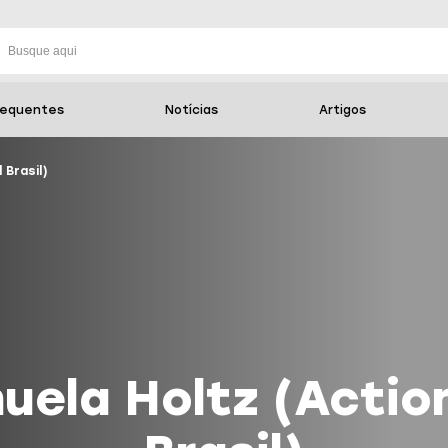
requentes
Notícias
Artigos
 Brasil)
uela Holtz (Actio