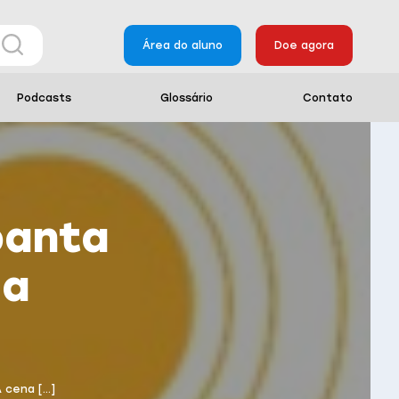
Área do aluno
Doe agora
Podcasts
Glossário
Contato
panta
ja
A cena […]