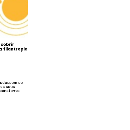
scobrir
 filantropia
pudessem se
aos seus
 constante