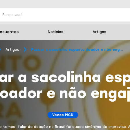
requentes
Notícias
Artigos
Artigos
Passar a sacolinha espanta doador e não eng...
ar a sacolinha es
oador e não enga
Vozes MCD
o tempo, falar de doação no Brasil foi quase sinônimo de improviso. 