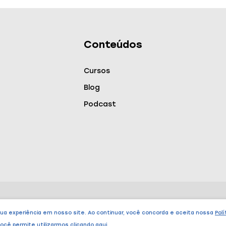
Conteúdos
Cursos
Blog
Podcast
Endereço
sua experiência em nosso site. Ao continuar, você concorda e aceita nossa
Polí
 você permite utilizarmos
clicando aqui
.