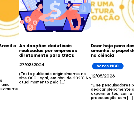
rasil e
As doações dedutíveis
Doar hoje para de
realizadas por empresas
amanhã: o papel da
diretamente para OSCs
na ciência
27/03/2024
Vozes MCD
(Texto publicado originalmente no
12/05/2026
site OSC Legal, em abril de 2020) No
es
atual momento pelo […]
, uma
“E se pesquisadores 
Movimento
dedicar plenamente 
experimentos, sem a
preocupação com […]