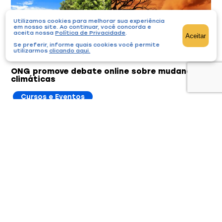
Utilizamos cookies para melhorar sua experiência
em nosso site. Ao continuar, você concorda e
aceita nossa
Política de Privacidade
.
Aceitar
Se preferir, informe quais cookies você permite
utilizarmos
clicando aqui
.
ONG promove debate online sobre mudanças
climáticas
Cursos e Eventos
23/07/2025
A 12ª edição do Pausa para o Café acontece na
próxima sexta-feira, 25 de julho, às 10h