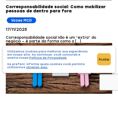
Corresponsabilidade social: Como mobilizar
pessoas de dentro para fora
Vozes MCD
17/11/2025
Corresponsabilidade social não é um “extra” do
negócio — é parte da forma como a […]
Utilizamos cookies para melhorar sua experiência
em nosso site. Ao continuar, você concorda e
aceita nossa
Política de Privacidade
.
Aceitar
Se preferir, informe quais cookies você permite
utilizarmos
clicando aqui
.
Edital premia projetos brasileiros que unam
justiça climática e igualdade de gênero
Editais
Notícias