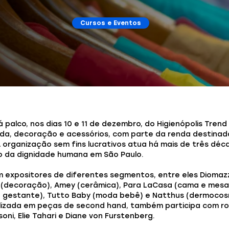
Cursos e Eventos
á palco, nos dias 10 e 11 de dezembro, do Higienópolis Tren
a, decoração e acessórios, com parte da renda destinad
 A organização sem fins lucrativos atua há mais de três d
 da dignidade humana em São Paulo.
 expositores de diferentes segmentos, entre eles Diomaz
 (decoração), Amey (cerâmica), Para LaCasa (cama e mesa
 gestante), Tutto Baby (moda bebê) e Natthus (dermocos
alizada em peças de second hand, também participa com r
ni, Elie Tahari e Diane von Furstenberg.