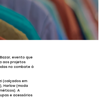
d Bazar, evento que
a aos projetos
écadas no combate à
zi (calçados em
), Harlow (moda
méticos). A
oupas e acessórios