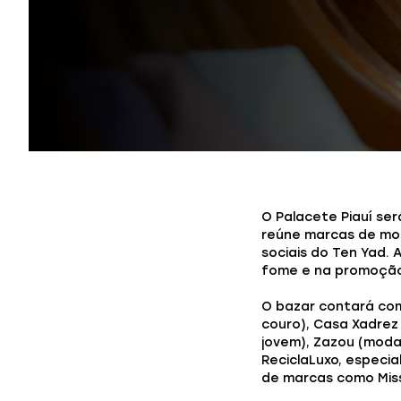
O Palacete Piauí ser
reúne marcas de mod
sociais do Ten Yad.
fome e na promoção
O bazar contará com
couro), Casa Xadrez
jovem), Zazou (moda
ReciclaLuxo, especi
de marcas como Misso