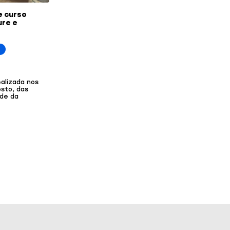
e curso
ure e
alizada nos
osto, das
ede da