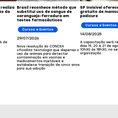
realiza
Brasil reconhece método que
SP Invisível oferec
ão da
substitui uso de sangue de
gratuito de manic
caranguejo-ferradura em
pedicure
testes farmacêuticos
Cursos e Eventos
Cursos e Eventos
14/08/2025
29/07/2026
26 de
A capacitação será re
dias 19, 20 e 21 de ag
Nova resolução do CONCEA
10h30 às 18h30, na s
oficializa tecnologia que dispensa o
organização
uso de animais para detectar
contaminação em vacinas e
medicamentos injetáveis e
estabelece transição de cinco anos
para sua adoção