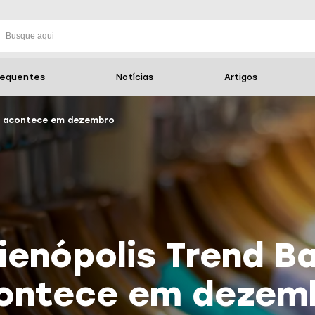
requentes
Notícias
Artigos
ar acontece em dezembro
ienópolis Trend B
ontece em dezem