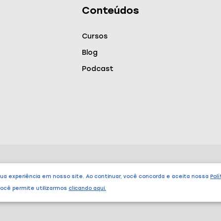
Conteúdos
Cursos
Blog
Podcast
Endereço
sua experiência em nosso site. Ao continuar, você concorda e aceita nossa
Polí
 você permite utilizarmos
clicando aqui
.
São Paulo – SP