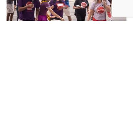
Feira do Livro Periférico 2025 acontece no
Sesc Consolação
Cursos e Eventos
02/09/2025
De 03 a 07 de setembro, evento reúne autores,
coletivos e editoras independentes em debates,
saraus, slams e atividades no Sesc Consolação, em São
Paulo