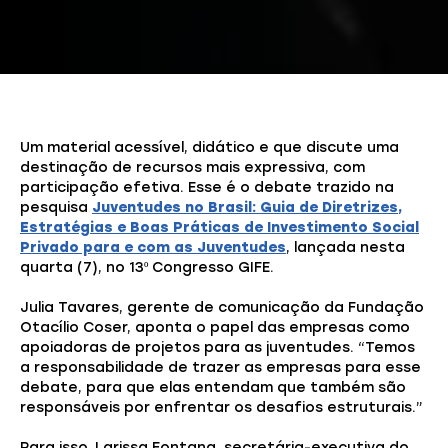
Um material acessível, didático e que discute uma
destinação de recursos mais expressiva, com
participação efetiva. Esse é o debate trazido na
pesquisa
Juventudes no Brasil: Guia de Diretrizes,
Estratégias e Boas Práticas de Investimento Social
Privado para e com as Juventudes
, lançada nesta
quarta (7), no 13º Congresso GIFE.
Julia Tavares, gerente de comunicação da Fundação
Otacílio Coser, aponta o papel das empresas como
apoiadoras de projetos para as juventudes. “Temos
a responsabilidade de trazer as empresas para esse
debate, para que elas entendam que também são
responsáveis por enfrentar os desafios estruturais.”
Para isso, Larissa Fontana, secretária-executiva do