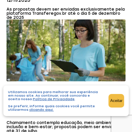
12/11/2025
As propostas devem ser enviadas exclusivamente pela
plataforma Transferegov.br até o dia 5 de dezembro
de 2025
Edital para projetos sociais, ambientais e
Utilizamos cookies para melhorar sua experiência
educacionais recebe inscrições
em nosso site. Ao continuar, você concorda e
aceita nossa
Política de Privacidade
.
Aceitar
Editais
Notícias
Se preferir, informe quais cookies você permite
utilizarmos
clicando aqui
.
18/07/2026
Chamamento contempla educação, meio ambiente,
inclusão e bem-estar; propostas podem ser enviadas
até 31 de julho