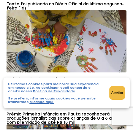
Texto foi publicado no Diário Oficial da última segunda-
feira (16)
Prêmio Primeira Infância em Pauta recebe
inscrições
Utilizamos cookies para melhorar sua experiência
em nosso site. Ao continuar, você concorda e
aceita nossa
Política de Privacidade
.
Aceitar
Editais
Notícias
Se preferir, informe quais cookies você permite
utilizarmos
clicando aqui
.
27/02/2026
Prêmio Primeira Infância em Pauta reconhecerá
produções jornalísticas sobre crianças de 0 a 6 anos,
com premiação de até R$ 15 mil