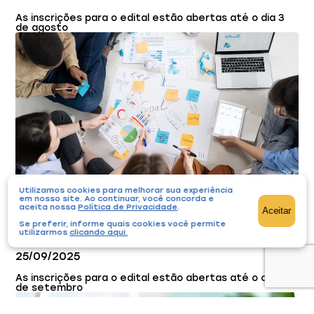
As inscrições para o edital estão abertas até o dia 3
de agosto
Utilizamos cookies para melhorar sua experiência
Edital para projetos incentivados recebe
em nosso site. Ao continuar, você concorda e
inscrições
aceita nossa
Política de Privacidade
.
Aceitar
Se preferir, informe quais cookies você permite
Editais
Notícias
utilizarmos
clicando aqui
.
25/09/2025
As inscrições para o edital estão abertas até o dia 29
de setembro