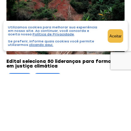
Utilizamos cookies para melhorar sua experiência
em nosso site. Ao continuar, você concorda e
aceita nossa
Política de Privacidade
.
Aceitar
Se preferir, informe quais cookies você permite
utilizarmos
clicando aqui
.
Edital seleciona 50 lideranças para formação
em justiça climática
Editais
Notícias
21/07/2026
Iniciativa gratuita reúne ativistas e lideranças
comunitárias de todo o Brasil entre agosto e outubro,
com apoio financeiro a projetos selecionados