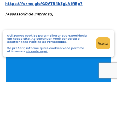
https://forms.gle/GDVTR4kZgLA1fiRp7
.
(Assessoria de Imprensa)
Utilizamos cookies para melhorar sua experiência
em nosso site. Ao continuar, você concorda e
Você também pode gostar
aceita nossa
Política de Privacidade
.
Aceitar
Se preferir, informe quais cookies você permite
utilizarmos
clicando aqui
.
Prêmio LEGO Braille Bricks recebe inscrições