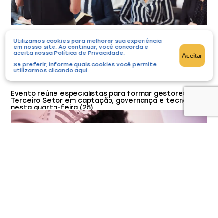
Recife sedia Giro Filantropia com capacitação
Utilizamos cookies para melhorar sua experiência
gratuita
em nosso site. Ao continuar, você concorda e
aceita nossa
Política de Privacidade
.
Aceitar
Cursos e Eventos
Se preferir, informe quais cookies você permite
utilizarmos
clicando aqui
.
24/02/2026
Evento reúne especialistas para formar gestores do
Terceiro Setor em captação, governança e tecnologia
nesta quarta-feira (25)