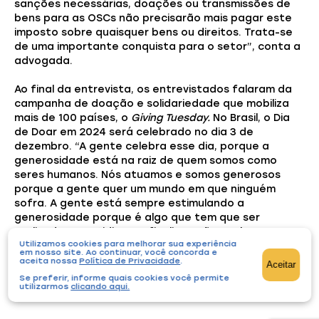
sanções necessárias, doações ou transmissões de
bens para as OSCs não precisarão mais pagar este
imposto sobre quaisquer bens ou direitos. Trata-se
de uma importante conquista para o setor”, conta a
advogada.
Ao final da entrevista, os entrevistados falaram da
campanha de doação e solidariedade que mobiliza
mais de 100 países, o
Giving Tuesday.
No Brasil, o Dia
de Doar em 2024 será celebrado no dia 3 de
dezembro. “A gente celebra esse dia, porque a
generosidade está na raiz de quem somos como
seres humanos. Nós atuamos e somos generosos
porque a gente quer um mundo em que ninguém
sofra. A gente está sempre estimulando a
generosidade porque é algo que tem que ser
realizado no cotidiano!”, finaliza João Paulo
Utilizamos cookies para melhorar sua experiência
Vergueiro.
em nosso site. Ao continuar, você concorda e
aceita nossa
Política de Privacidade
.
Aceitar
Para assistir à essa e demais entrevistas do Conecta
Se preferir, informe quais cookies você permite
utilizarmos
clicando aqui
.
Terceiro Setor,
clique aqui
.