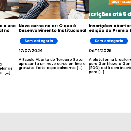
e o uso
Novo curso no ar: O que é
Inscrições abertas
al no
Desenvolvimento Institucional
edição do Prêmio 
Sem categoria
Sem categoria
17/07/2024
06/11/2025
A Escola Aberta do Terceiro Setor
A plataforma brasilei
apresenta um novo curso on-line e
para Gentileza e Gen
a
gratuito feito especialmente […]
(EGG) está com inscr
elar as
para […]
em […]