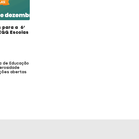
 para a 6ª
EGG Escolas
ra de Educação
erosidade
ições abertas