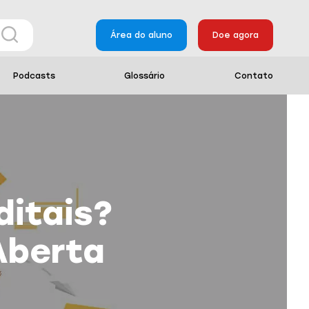
Área do aluno
Doe agora
Podcasts
Glossário
Contato
ditais?
Aberta
.