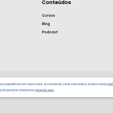
Conteúdos
Cursos
Blog
Podcast
sua experiência em nosso site. Ao continuar, você concorda e aceita nossa
Polí
Endereço
 você permite utilizarmos
clicando aqui
.
São Paulo – SP